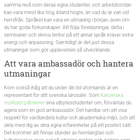
samma nivå som deras egna studenter, och arbetsbördan
kan vara minst lika hög, ibland högre, än vad du är van vid
hemifrån. Språket kan vara en utmaning i början, även om
du har goda förkunskaper. Att följa föreläsningar, delta i
seminarier och skriva tentor på ett annat språk kräver extra
energi och anpassning. Samtidigt är det just dessa
utmaningar som gör upplevelsen så utvecklande.
Att vara ambassadör och hantera
utmaningar
Kom också ihåg att du under din tid utomlands är en
representant för ditt svenska lärosäte. Som
Karolinska
Institutet påminner
sina utbytesstudenter om, förväntas du
agera som en god ambassadör. Det handlar om att visa
respekt för värdlandets kultur och akademiska miljö, och att
dela med dig av dina egna erfarenheter på ett positivt sätt.
Det kommer att finnas stunder av hemlängtan och