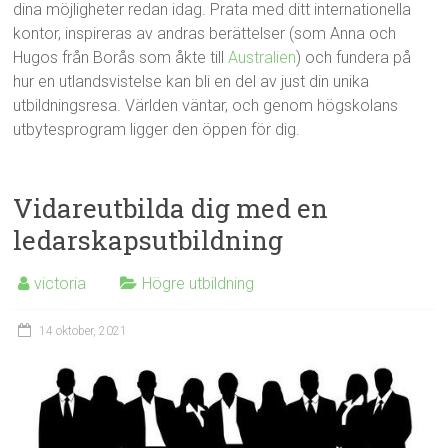
dina möjligheter redan idag. Prata med ditt internationella
kontor, inspireras av andras berättelser (som Anna och
Hugos från Borås som åkte till
Australien
) och fundera på
hur en utlandsvistelse kan bli en del av just din unika
utbildningsresa. Världen väntar, och genom högskolans
utbytesprogram ligger den öppen för dig.
Vidareutbilda dig med en
ledarskapsutbildning
victoria
Högre utbildning
14 oktober, 2021