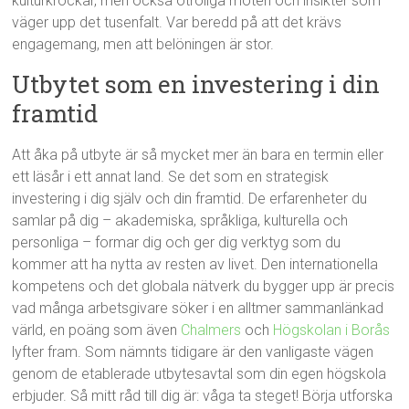
kulturkrockar, men också otroliga möten och insikter som
väger upp det tusenfalt. Var beredd på att det krävs
engagemang, men att belöningen är stor.
Utbytet som en investering i din
framtid
Att åka på utbyte är så mycket mer än bara en termin eller
ett läsår i ett annat land. Se det som en strategisk
investering i dig själv och din framtid. De erfarenheter du
samlar på dig – akademiska, språkliga, kulturella och
personliga – formar dig och ger dig verktyg som du
kommer att ha nytta av resten av livet. Den internationella
kompetens och det globala nätverk du bygger upp är precis
vad många arbetsgivare söker i en alltmer sammanlänkad
värld, en poäng som även
Chalmers
och
Högskolan i Borås
lyfter fram. Som nämnts tidigare är den vanligaste vägen
genom de etablerade utbytesavtal som din egen högskola
erbjuder. Så mitt råd till dig är: våga ta steget! Börja utforska