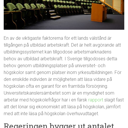
En av de viktigaste faktorerna för ett lands välstånd är
tillgången på utbildad arbetskraft. Det är helt avgörande att
utbildningssystemet kan tillgodose arbetsmarknadens
behov av utbildad arbetskraft. I Sverige tillgodoses detta
behov genom utbildningsplatser på universitet- och
högskolor samt genom platser inom yrkesutbildningen. För
den enskilde individen är möjligheten att läsa vidare på
högskolan ofta en garant för en framtida försörjning.
Universitetskanslersämbetet som är en myndighet som
arbetar med högskolefrågor har i en färsk
rapport
slagit fast
att det lönar sig ekonomiskt att läsa på högskolan, jämfört
med att inte läsa på högskolan överhuvudtaget.
Regeringen bygger ut antalet