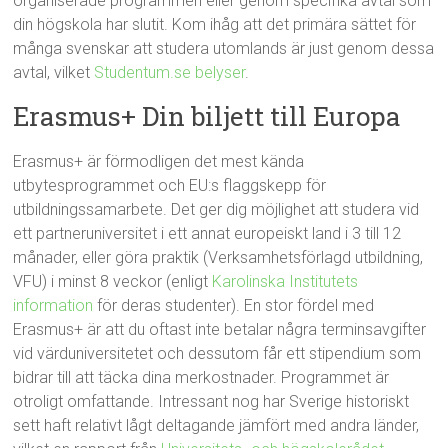
organiserade programmen eller genom specifika avtal som
din högskola har slutit. Kom ihåg att det primära sättet för
många svenskar att studera utomlands är just genom dessa
avtal, vilket
Studentum.se belyser
.
Erasmus+ Din biljett till Europa
Erasmus+ är förmodligen det mest kända
utbytesprogrammet och EU:s flaggskepp för
utbildningssamarbete. Det ger dig möjlighet att studera vid
ett partneruniversitet i ett annat europeiskt land i 3 till 12
månader, eller göra praktik (Verksamhetsförlagd utbildning,
VFU) i minst 8 veckor (enligt
Karolinska Institutets
information
för deras studenter). En stor fördel med
Erasmus+ är att du oftast inte betalar några terminsavgifter
vid värduniversitetet och dessutom får ett stipendium som
bidrar till att täcka dina merkostnader. Programmet är
otroligt omfattande. Intressant nog har Sverige historiskt
sett haft relativt lågt deltagande jämfört med andra länder,