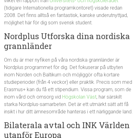
vilket en rapport från
Universitets- och högskolerådet
(tidigare Internationella programkontoret) visade redan
2008. Det finns alltså en fantastisk, kanske underutnyttjad,
möjlighet här för dig som svensk student.
Nordplus Utforska dina nordiska
grannländer
Om du är mer nyfiken på våra nordiska grannländer är
Nordplus programmet för dig. Det fokuserar på utbyten
inom Norden och Baltikum och möjliggör ofta kortare
studieperioder (från 4 veckor) eller praktik. Precis som med
Erasmus+ kan du få ett stipendium. Vissa program, som de
inom vård och omsorg vid
Högskolan Väst
, har särskilt
starka Nordplus-samarbeten. Det är ett utmärkt sätt att få
insikt i hur ditt ämnesområde hanteras i ett närliggande land.
Bilaterala avtal och INK Världen
utanför Europa