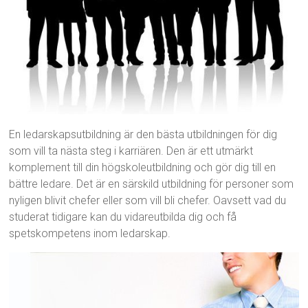
En ledarskapsutbildning är den bästa utbildningen för dig
som vill ta nästa steg i karriären. Den är ett utmärkt
komplement till din högskoleutbildning och gör dig till en
bättre ledare. Det är en särskild utbildning för personer som
nyligen blivit chefer eller som vill bli chefer. Oavsett vad du
studerat tidigare kan du vidareutbilda dig och få
spetskompetens inom ledarskap.