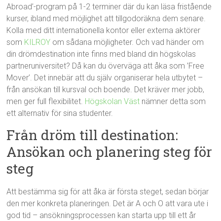
Abroad’-program på 1-2 terminer där du kan läsa fristående
kurser, ibland med möjlighet att tillgodoräkna dem senare.
Kolla med ditt internationella kontor eller externa aktörer
som
KILROY
om sådana möjligheter. Och vad händer om
din drömdestination inte finns med bland din högskolas
partneruniversitet? Då kan du överväga att åka som ’Free
Mover’. Det innebär att du själv organiserar hela utbytet –
från ansökan till kursval och boende. Det kräver mer jobb,
men ger full flexibilitet.
Högskolan Väst
nämner detta som
ett alternativ för sina studenter.
Från dröm till destination:
Ansökan och planering steg för
steg
Att bestämma sig för att åka är första steget, sedan börjar
den mer konkreta planeringen. Det är A och O att vara ute i
god tid – ansökningsprocessen kan starta upp till ett år