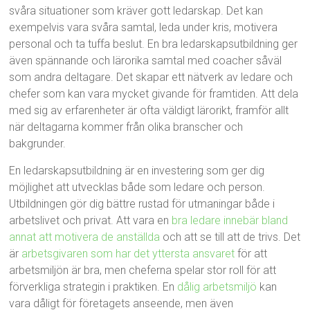
svåra situationer som kräver gott ledarskap. Det kan
exempelvis vara svåra samtal, leda under kris, motivera
personal och ta tuffa beslut. En bra ledarskapsutbildning ger
även spännande och lärorika samtal med coacher såväl
som andra deltagare. Det skapar ett nätverk av ledare och
chefer som kan vara mycket givande för framtiden. Att dela
med sig av erfarenheter är ofta väldigt lärorikt, framför allt
när deltagarna kommer från olika branscher och
bakgrunder.
En ledarskapsutbildning är en investering som ger dig
möjlighet att utvecklas både som ledare och person.
Utbildningen gör dig bättre rustad för utmaningar både i
arbetslivet och privat. Att vara en
bra ledare innebär bland
annat att motivera de anställda
och att se till att de trivs. Det
är
arbetsgivaren som har det yttersta ansvaret
för att
arbetsmiljön är bra, men cheferna spelar stor roll för att
förverkliga strategin i praktiken. En
dålig arbetsmiljö
kan
vara dåligt för företagets anseende, men även