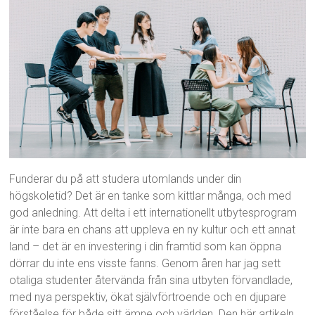
Funderar du på att studera utomlands under din
högskoletid? Det är en tanke som kittlar många, och med
god anledning. Att delta i ett internationellt utbytesprogram
är inte bara en chans att uppleva en ny kultur och ett annat
land – det är en investering i din framtid som kan öppna
dörrar du inte ens visste fanns. Genom åren har jag sett
otaliga studenter återvända från sina utbyten förvandlade,
med nya perspektiv, ökat självförtroende och en djupare
förståelse för både sitt ämne och världen. Den här artikeln