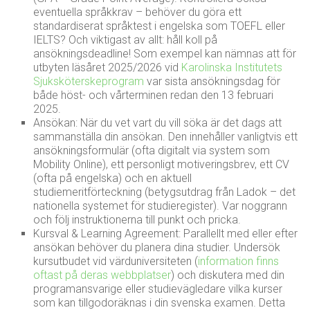
eventuella språkkrav – behöver du göra ett
standardiserat språktest i engelska som TOEFL eller
IELTS? Och viktigast av allt: håll koll på
ansökningsdeadline! Som exempel kan nämnas att för
utbyten läsåret 2025/2026 vid
Karolinska Institutets
Sjuksköterskeprogram
var sista ansökningsdag för
både höst- och vårterminen redan den 13 februari
2025.
Ansökan: När du vet vart du vill söka är det dags att
sammanställa din ansökan. Den innehåller vanligtvis ett
ansökningsformulär (ofta digitalt via system som
Mobility Online), ett personligt motiveringsbrev, ett CV
(ofta på engelska) och en aktuell
studiemeritförteckning (betygsutdrag från Ladok – det
nationella systemet för studieregister). Var noggrann
och följ instruktionerna till punkt och pricka.
Kursval & Learning Agreement: Parallellt med eller efter
ansökan behöver du planera dina studier. Undersök
kursutbudet vid värduniversiteten (
information finns
oftast på deras webbplatser
) och diskutera med din
programansvarige eller studievägledare vilka kurser
som kan tillgodoräknas i din svenska examen. Detta