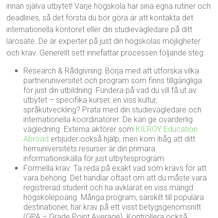
innan själva utbytet! Varje högskola har sina egna rutiner och
deadlines, så det första du bör göra är att kontakta det
internationella kontoret eller din studievägledare på ditt
lärosäte. De är experter på just din högskolas möjligheter
och krav. Generellt sett innefattar processen följande steg:
Research & Rådgivning: Börja med att utforska vilka
partneruniversitet och program som finns tillgängliga
för just din utbildning. Fundera på vad du vill få ut av
utbytet – specifika kurser, en viss kultur,
språkutveckling? Prata med din studievägledare och
internationella koordinatorer. De kan ge ovärderlig
vägledning. Externa aktörer som
KILROY Education
Abroad
erbjuder också hjälp, men kom ihåg att ditt
hemuniversitets resurser är din primära
informationskälla för just utbytesprogram.
Formella krav: Ta reda på exakt vad som krävs för att
vara behörig. Det handlar oftast om att du måste vara
registrerad student och ha avklarat en viss mängd
högskolepoäng. Många program, särskilt till populära
destinationer, har krav på ett visst betygsgenomsnitt
(GPA – Grade Point Average). Kontrollera också