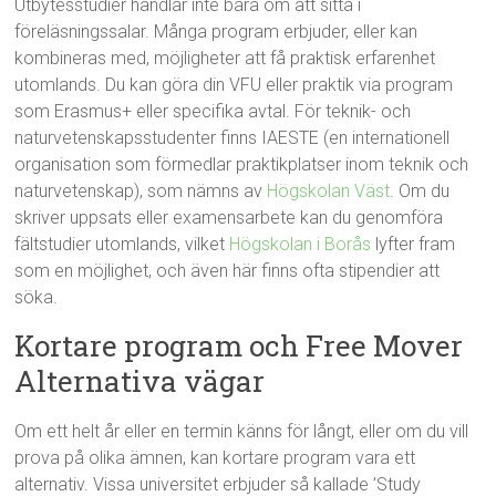
Utbytesstudier handlar inte bara om att sitta i
föreläsningssalar. Många program erbjuder, eller kan
kombineras med, möjligheter att få praktisk erfarenhet
utomlands. Du kan göra din VFU eller praktik via program
som Erasmus+ eller specifika avtal. För teknik- och
naturvetenskapsstudenter finns IAESTE (en internationell
organisation som förmedlar praktikplatser inom teknik och
naturvetenskap), som nämns av
Högskolan Väst
. Om du
skriver uppsats eller examensarbete kan du genomföra
fältstudier utomlands, vilket
Högskolan i Borås
lyfter fram
som en möjlighet, och även här finns ofta stipendier att
söka.
Kortare program och Free Mover
Alternativa vägar
Om ett helt år eller en termin känns för långt, eller om du vill
prova på olika ämnen, kan kortare program vara ett
alternativ. Vissa universitet erbjuder så kallade ’Study