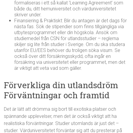
formaliseras i ett så kallat ’Learning Agreement’ som
både du, ditt hemuniversitet och värduniversitetet
skriver under.
Finansiering & Praktiskt: Blir du antagen är det dags för
nästa fas. Sök de stipendier som finns tillgängliga via
utbytesprogrammet eller din högskola. Ansök om
studiemedel från CSN för utlandsstudier – reglerna
skiljer sig lite från studier i Sverige. Om du ska studera
utanför EU/EES behöver du troligen söka visum. Se
också över ditt försäkringsskydd; ofta ingår en
försäkring via universitetet eller programmet, men det
är viktigt att veta vad som gäller.
Förverkliga din utlandsdröm
Förväntningar och framtid
Det är lätt att drömma sig bort till exotiska platser och
spännande upplevelser, men det är också viktigt att ha
realistiska förväntningar. Studier utomlands är just det –
studier. Värduniversitetet förväntar sig att du presterar på